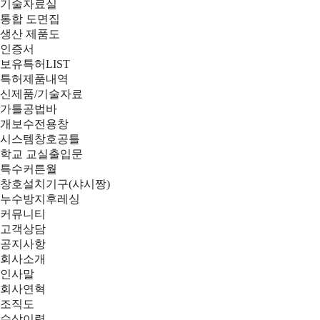
기술자료실
통합 도면집
생산 제품도
인증서
보유특허LIST
특허제품내역
신제품/기술자료
가틀공법바
개보수전용창
시스템창호공틀
학교 교실출입문
특수커튼월
창호설치기구(샤시짱)
누수방지후레싱
커뮤니티
고객상담
공지사항
회사소개
인사말
회사연혁
조직도
수상이력