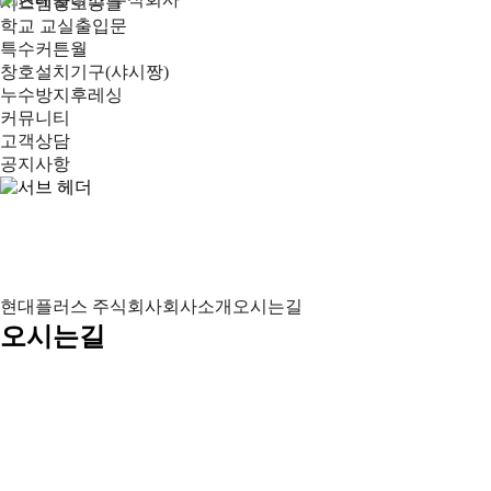
시스템창호공틀
학교 교실출입문
특수커튼월
창호설치기구(샤시짱)
누수방지후레싱
커뮤니티
고객상담
공지사항
현대플러스 주식회사
회사소개
오시는길
오시는길