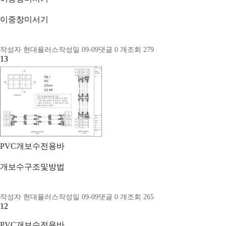
이중창미서기
작성자
현대플러스
작성일
09-09
댓글
0
개
조회
279
13
PVC개보수전용바
개보수구조및방법
작성자
현대플러스
작성일
09-09
댓글
0
개
조회
265
12
PVC개보수전용바