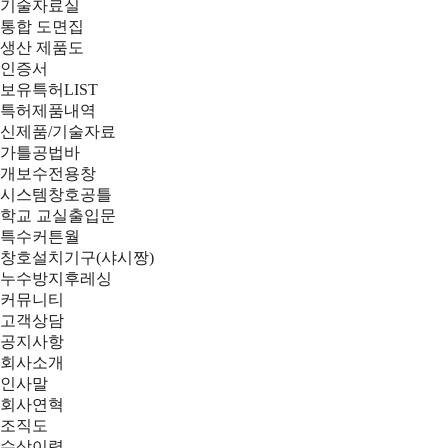
기술자료실
통합 도면집
생산 제품도
인증서
보유특허LIST
특허제품내역
신제품/기술자료
가틀공법바
개보수전용창
시스템창호공틀
학교 교실출입문
특수커튼월
창호설치기구(샤시짱)
누수방지후레싱
커뮤니티
고객상담
공지사항
회사소개
인사말
회사연혁
조직도
수상이력