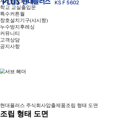
시스템창호공틀
학교 교실출입문
특수커튼월
창호설치기구(샤시짱)
누수방지후레싱
커뮤니티
고객상담
공지사항
현대플러스 주식회사
압출제품
조립 형태 도면
조립 형태 도면